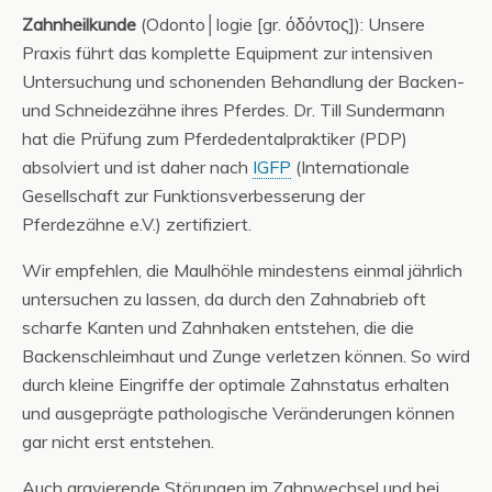
Zahnheilkunde
(Odonto│logie [gr. όδόντος]): Unsere
Praxis führt das komplette Equipment zur intensiven
Untersuchung und schonenden Behandlung der Backen-
und Schneidezähne ihres Pferdes. Dr. Till Sundermann
hat die Prüfung zum Pferdedentalpraktiker (PDP)
absolviert und ist daher nach
IGFP
(Internationale
Gesellschaft zur Funktionsverbesserung der
Pferdezähne e.V.) zertifiziert.
Wir empfehlen, die Maulhöhle mindestens einmal jährlich
untersuchen zu lassen, da durch den Zahnabrieb oft
scharfe Kanten und Zahnhaken entstehen, die die
Backenschleimhaut und Zunge verletzen können. So wird
durch kleine Eingriffe der optimale Zahnstatus erhalten
und ausgeprägte pathologische Veränderungen können
gar nicht erst entstehen.
Auch gravierende Störungen im Zahnwechsel und bei