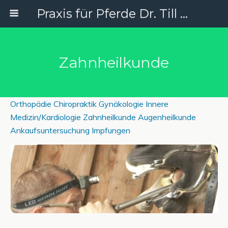
Praxis für Pferde Dr. Till Sundermann
Zahnheilkunde
Orthopädie
Chiropraktik
Gynäkologie
Innere
Medizin/Kardiologie
Zahnheilkunde
Augenheilkunde
Ankaufsuntersuchung
Impfungen